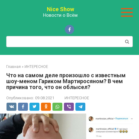
Перейти
Nice Show
к
Новости о Всём
контенту
Поиск:
Главная
»
ИНТЕРЕСНОЕ
Что на самом деле произошло с известным
шоу-меном Гариком Мартиросяном? В чем
причина того, что он облысел?
Опубликовано:
09.08.2021
ИНТЕРЕСНОЕ