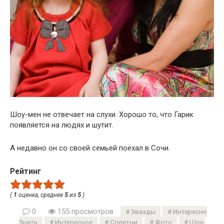
Шоу-мен не отвечает на слухи. Хорошо то, что Гарик
появляется на людях и шутит.
А недавно он со своей семьей поехал в Сочи.
Рейтинг
(
1
оценка, среднее
5
из
5
)
0
155 просмотров
Звезды
Интересно
Знать
Интересное
Сплетни
Фото
Шоу-