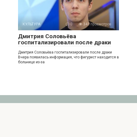
КУЛЬТУРА
0
343 просмотров
Дмитрия Соловьёва
госпитализировали после драки
Дмитрия Соловьёва госпитализировали после драки
Вчера появилась информация, что фигурист находится в
больнице из-за
© 2026 Nice Show
Политика конфиденциальности
|
Пользовательское
соглашение
|
Политика Cookies
|
Обратная связь
|
Внимание! Использование и перепечатка материалов