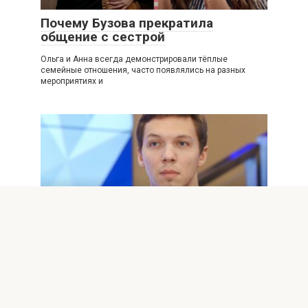
Почему Бузова прекратила
общение с сестрой
Ольга и Анна всегда демонстрировали тёплые
семейные отношения, часто появлялись на разных
мероприятиях и
КУЛЬТУРА
0
343 просмотров
Дмитрия Соловьёва
госпитализировали после драки
Дмитрия Соловьёва госпитализировали после драки
Вчера появилась информация, что фигурист находится в
больнице из-за