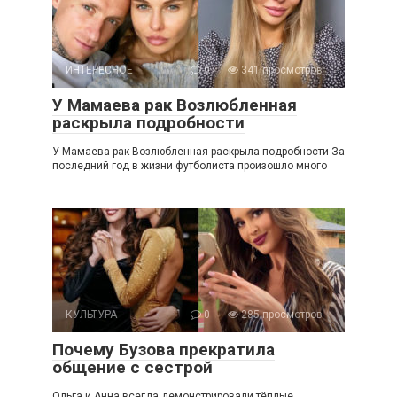
ИНТЕРЕСНОЕ
0
341 просмотров
У Мамаева рак Возлюбленная
раскрыла подробности
У Мамаева рак Возлюбленная раскрыла подробности За
последний год в жизни футболиста произошло много
КУЛЬТУРА
0
285 просмотров
Почему Бузова прекратила
общение с сестрой
Ольга и Анна всегда демонстрировали тёплые