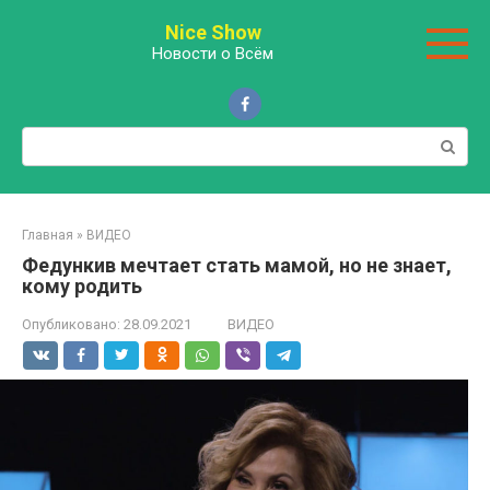
Перейти
Nice Show
к
Новости о Всём
контенту
Поиск:
Главная
»
ВИДЕО
Федункив мечтает стать мамой, но не знает,
кому родить
Опубликовано:
28.09.2021
ВИДЕО