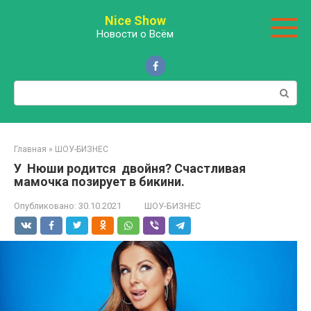
Перейти
Nice Show
к
Новости о Всём
контенту
Поиск:
Главная
»
ШОУ-БИЗНЕС
У Нюши родится двойня? Счастливая
мамочка позирует в бикини.
Опубликовано:
30.10.2021
ШОУ-БИЗНЕС