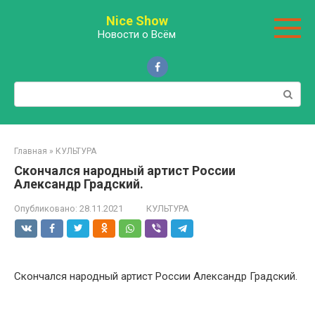
Перейти
Nice Show
к
Новости о Всём
контенту
Поиск:
Главная
»
КУЛЬТУРА
Скoнчaлся народный артист России
Александр Градский.
Опубликовано:
28.11.2021
КУЛЬТУРА
Скoнчaлся народный артист России Александр Градский.