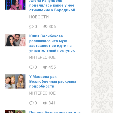
Алена Рапунцель
поделилась какое у нее
отношение к Бородиной
НОВОСТИ
0
306
Юлия Салибекова
рассказала что муж
заставляет ее идти на
унизительный поступок
ИНТЕРЕСНОЕ
0
455
У Мамаева рак
Возлюбленная раскрыла
подробности
ИНТЕРЕСНОЕ
0
341
Почему Бузова прекратила