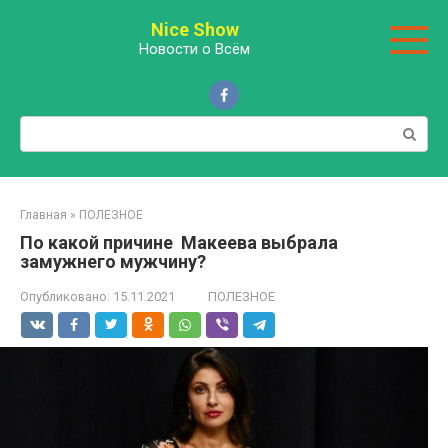
Перейти
Nice Show
к
Новости о Всём
контенту
Поиск:
Главная
»
ПОЛЕЗНОЕ
По какой причине Макеева выбрала
замужнего мужчину?
Опубликовано:
15.11.2021
ПОЛЕЗНОЕ