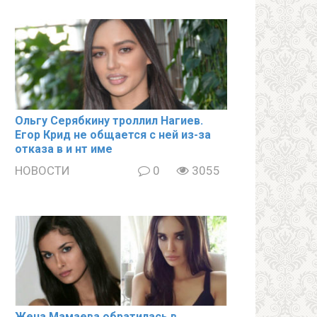
Ольгу Серябкину троллил Нагиев.
Егор Крид не общается с ней из-за
отказа в и нт име
НОВОСТИ
0
3055
Жена Мамаева обратилась в