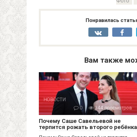
Фото
Понравилась стать
Вам также мо
НОВОСТИ
0
344 просмотров
Почему Саше Савельевой не
терпится рожать второго ребёнка