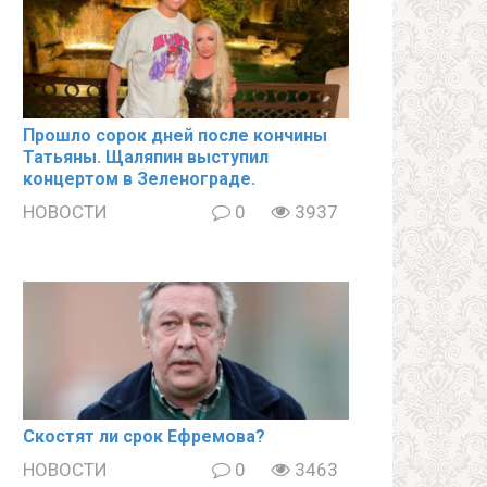
Прошло сорок дней после кончины
Татьяны. Щаляпин выступил
концертом в Зеленограде.
НОВОСТИ
0
3937
Скостят ли срок Ефремова?
НОВОСТИ
0
3463