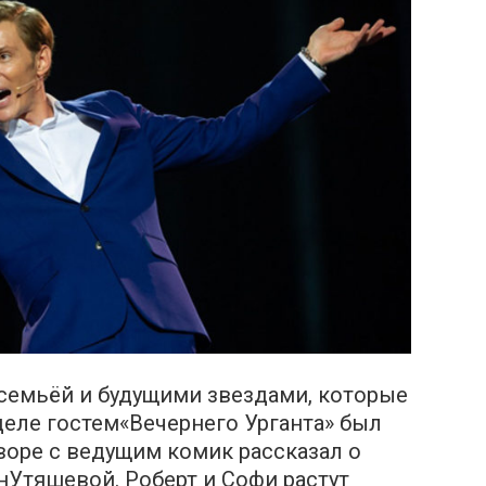
семьёй и будущими звездами, которые
еделе гостем«Вечернего Урганта» был
воре с ведущим комик рассказал о
нУтяшевой. Роберт и Софи растут