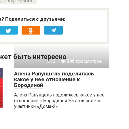
Шоу-Бизнес
я? Поделиться с друзьями:
НОВОСТИ
жет быть интересно
0
306 просмотров
Алена Рапунцель поделилась
какое у нее отношение к
Бородиной
Алена Рапунцель поделилась какое у нее
отношение к Бородиной На этой неделе
участники «Дома-2»