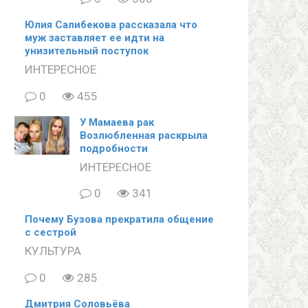
Юлия Салибекова рассказала что
муж заставляет ее идти на
унизительный поступок
ИНТЕРЕСНОЕ
0
455
У Мамаева рак
Возлюбленная раскрыла
подробности
ИНТЕРЕСНОЕ
0
341
Почему Бузова прекратила общение
с сестрой
КУЛЬТУРА
0
285
Дмитрия Соловьёва