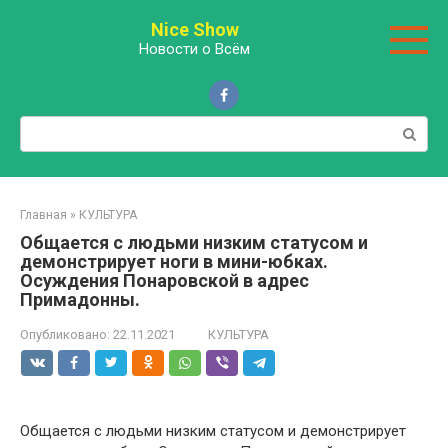
Перейти
Nice Show
к
Новости о Всём
контенту
Поиск:
Главная
»
КУЛЬТУРА
Общается с людьми низким статусом и
демонстрирует ноги в мини-юбках.
Осуждения Понаровской в адрес
Примадонны.
Опубликовано:
22.11.2021
КУЛЬТУРА
Общается с людьми низким статусом и демонстрирует