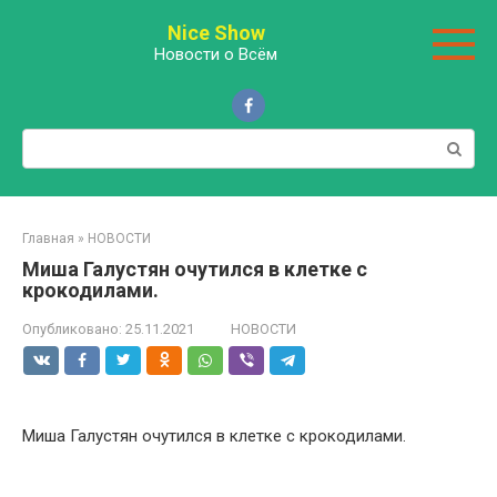
Перейти
Nice Show
к
Новости о Всём
контенту
Поиск:
Главная
»
НОВОСТИ
Миша Галустян очутился в клетке с
крокодилами.
Опубликовано:
25.11.2021
НОВОСТИ
Миша Галустян очутился в клетке с крокодилами.