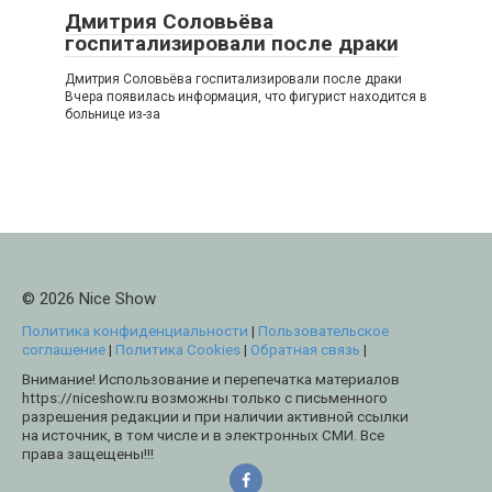
Дмитрия Соловьёва
госпитализировали после драки
Дмитрия Соловьёва госпитализировали после драки
Вчера появилась информация, что фигурист находится в
больнице из-за
© 2026 Nice Show
Политика конфиденциальности
|
Пользовательское
соглашение
|
Политика Cookies
|
Обратная связь
|
Внимание! Использование и перепечатка материалов
https://niceshow.ru возможны только с письменного
разрешения редакции и при наличии активной ссылки
на источник, в том числе и в электронных СМИ. Все
права защещены!!!