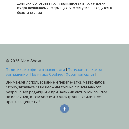
Дмитрия Соловьёва госпитализировали после драки
Вчера появилась информация, что фигурист находится в
больнице из-за
© 2026 Nice Show
Политика конфиденциальности
|
Пользовательское
соглашение
|
Политика Cookies
|
Обратная связь
|
Внимание! Использование и перепечатка материалов
https://niceshow.ru возможны только с письменного
разрешения редакции и при наличии активной ссылки
на источник, в том числе и в электронных СМИ. Все
права защещены!!!