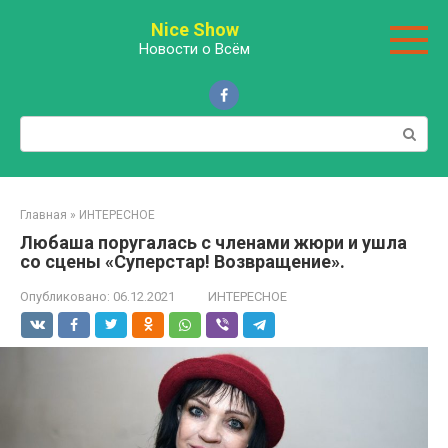
Перейти
Nice Show
к
Новости о Всём
контенту
Поиск:
Главная
»
ИНТЕРЕСНОЕ
Любаша поругалась с членами жюри и ушла
со сцены «Суперстар! Возвращение».
Опубликовано:
06.12.2021
ИНТЕРЕСНОЕ