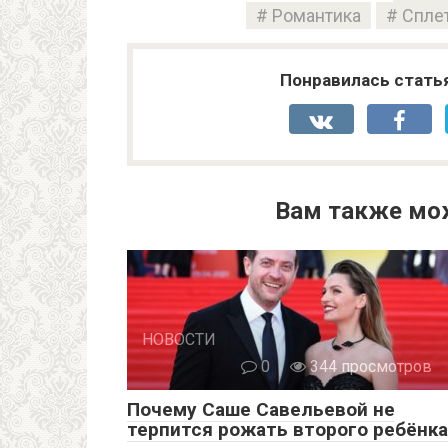
Романтика
Спле
Понравилась стать
Вам также мо
НОВОСТИ
0
344 просмотров
Почему Саше Савельевой не
терпится рожать второго ребёнка