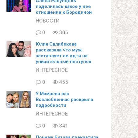
Алена Рапунцель
поделилась какое у нее
отношение к Бородиной
НОВОСТИ
0
306
Юлия Салибекова
рассказала что муж
заставляет ее идти на
унизительный поступок
ИНТЕРЕСНОЕ
0
455
У Мамаева рак
Возлюбленная раскрыла
подробности
ИНТЕРЕСНОЕ
0
341
Почему Бузова прекратила