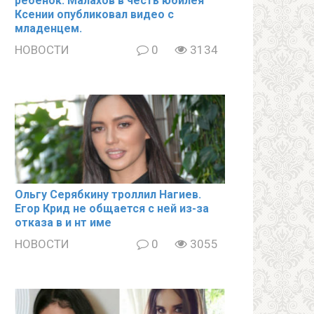
ребёнок. Малахов в честь юбилея
Ксении опубликовал видео с
младенцем.
НОВОСТИ
0
3134
Ольгу Серябкину троллил Нагиев.
Егор Крид не общается с ней из-за
отказа в и нт име
НОВОСТИ
0
3055