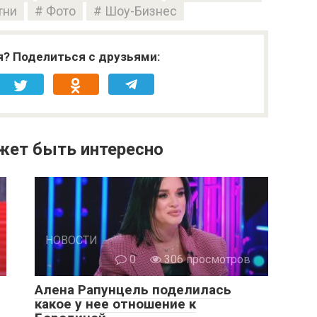
тни
Фото
Шоу-Бизнес
я? Поделиться с друзьями:
жет быть интересно
НОВОСТИ
0
306 просмотров
Алена Рапунцель поделилась
какое у нее отношение к