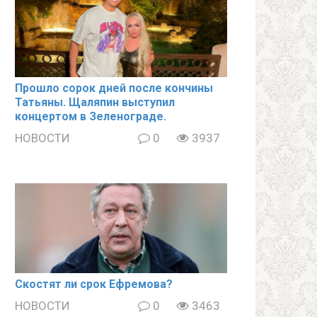
Прошло сорок дней после кончины
Татьяны. Щаляпин выступил
концертом в Зеленограде.
НОВОСТИ
0
3937
Скостят ли срок Ефремова?
НОВОСТИ
0
3463