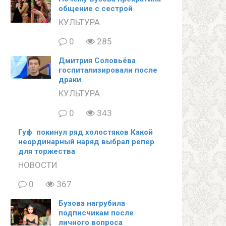
общение с сестрой
КУЛЬТУРА
0
285
Дмитрия Соловьёва
госпитализировали после
драки
КУЛЬТУРА
0
343
Гуф покинул ряд холостяков Какой
неординарный наряд выбрал репер
для торжества
НОВОСТИ
0
367
Бузова нагрубила
подписчикам после
личного вопроса