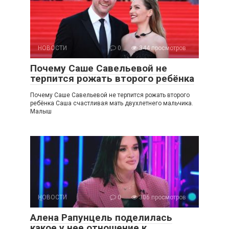
НОВОСТИ
0
344 просмотров
Почему Саше Савельевой не
терпится рожать второго ребёнка
Почему Саше Савельевой не терпится рожать второго
ребёнка Саша счастливая мать двухлетнего мальчика.
Малыш
НОВОСТИ
0
306 просмотров
Алена Рапунцель поделилась
какое у нее отношение к