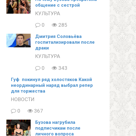
общение с сестрой
КУЛЬТУРА
0
285
Дмитрия Соловьёва
госпитализировали после
драки
КУЛЬТУРА
0
343
Гуф покинул ряд холостяков Какой
неординарный наряд выбрал репер
для торжества
НОВОСТИ
0
367
Бузова нагрубила
подписчикам после
личного вопроса