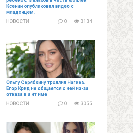
ребёнок. Малахов в честь юбилея
Ксении опубликовал видео с
младенцем.
НОВОСТИ
0
3134
Ольгу Серябкину троллил Нагиев.
Егор Крид не общается с ней из-за
отказа в и нт име
НОВОСТИ
0
3055