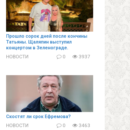
Прошло сорок дней после кончины
Татьяны. Щаляпин выступил
концертом в Зеленограде.
НОВОСТИ
0
3937
Скостят ли срок Ефремова?
НОВОСТИ
0
3463