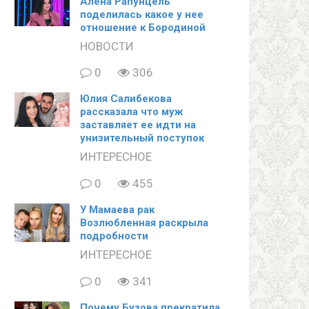
Алена Рапунцель
поделилась какое у нее
отношение к Бородиной
НОВОСТИ
0
306
Юлия Салибекова
рассказала что муж
заставляет ее идти на
унизительный поступок
ИНТЕРЕСНОЕ
0
455
У Мамаева рак
Возлюбленная раскрыла
подробности
ИНТЕРЕСНОЕ
0
341
Почему Бузова прекратила