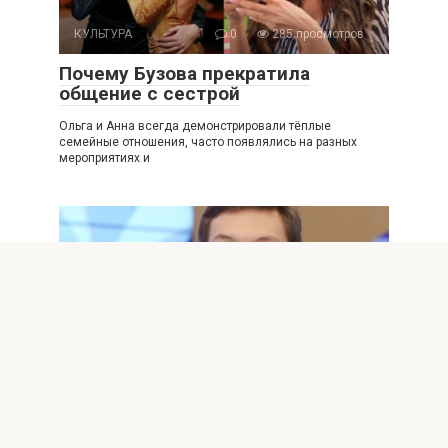
КУЛЬТУРА
0
285 просмотров
Почему Бузова прекратила
общение с сестрой
Ольга и Анна всегда демонстрировали тёплые
семейные отношения, часто появлялись на разных
мероприятиях и
КУЛЬТУРА
0
343 просмотров
Дмитрия Соловьёва
госпитализировали после драки
Дмитрия Соловьёва госпитализировали после драки
Вчера появилась информация, что фигурист находится в