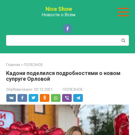
Перейти
Nice Show
к
Новости о Всём
контенту
Поиск:
Главная
»
ПОЛЕЗНОЕ
Кадони поделился подробностями о новом
супруге Орловой
Опубликовано:
20.12.2021
ПОЛЕЗНОЕ