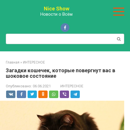
Перейти
Nice Show
к
Новости о Всём
контенту
Поиск:
Главная
»
ИНТЕРЕСНОЕ
Загадки кошечек, которые повергнут вас в
шоковое состояние
Опубликовано:
06.06.2021
ИНТЕРЕСНОЕ