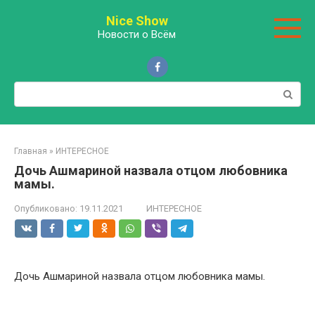
Перейти
Nice Show
к
Новости о Всём
контенту
Поиск:
Главная
»
ИНТЕРЕСНОЕ
Дочь Ашмариной назвала отцом любовника
мамы.
Опубликовано:
19.11.2021
ИНТЕРЕСНОЕ
Дочь Ашмариной назвала отцом любовника мамы.