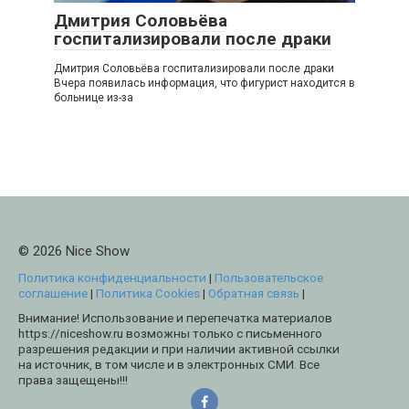
Дмитрия Соловьёва
госпитализировали после драки
Дмитрия Соловьёва госпитализировали после драки
Вчера появилась информация, что фигурист находится в
больнице из-за
© 2026 Nice Show
Политика конфиденциальности
|
Пользовательское
соглашение
|
Политика Cookies
|
Обратная связь
|
Внимание! Использование и перепечатка материалов
https://niceshow.ru возможны только с письменного
разрешения редакции и при наличии активной ссылки
на источник, в том числе и в электронных СМИ. Все
права защещены!!!