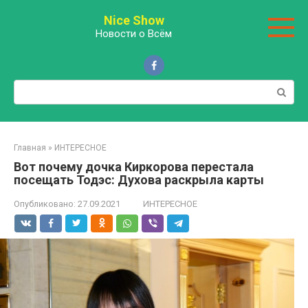
Перейти
Nice Show
к
Новости о Всём
контенту
Поиск:
Главная
»
ИНТЕРЕСНОЕ
Вот почему дочка Киркорова перестала
посещать Тодэс: Духова раскрыла карты
Опубликовано:
27.09.2021
ИНТЕРЕСНОЕ