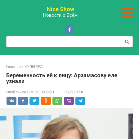
Перейти
Nice Show
к
Новости о Всём
контенту
Поиск:
Главная
»
КУЛЬТУРА
Беременность ей к лицу: Арзамасову еле
узнали
Опубликовано:
23.09.2021
КУЛЬТУРА