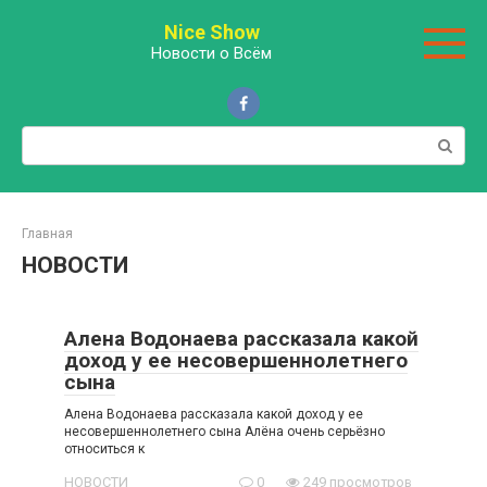
Перейти
Nice Show
к
Новости о Всём
контенту
Поиск:
Главная
НОВОСТИ
Алена Водонаева рассказала какой
доход у ее несовершеннолетнего
сына
Алена Водонаева рассказала какой доход у ее
несовершеннолетнего сына Алёна очень серьёзно
относиться к
НОВОСТИ
0
249 просмотров