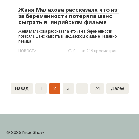
Женя Малахова рассказала что из-
за беременности потеряла шанс
сыграть в индийском фильме
Женя Малахова рассказала что из-за беременности
потеряла шанс сыграть в индийском фильме Недавно
певица
НОВОСТИ
0
219 просмотров
Пагинация
Назад
1
2
3
…
74
Далее
записей
© 2026 Nice Show