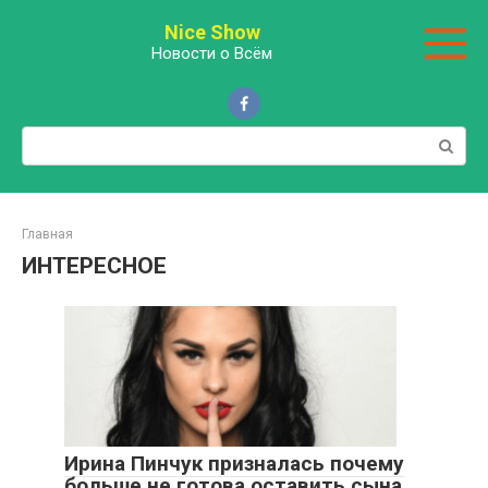
Перейти
Nice Show
к
Новости о Всём
контенту
Поиск:
Главная
ИНТЕРЕСНОЕ
Ирина Пинчук призналась почему
больше не готова оставить сына